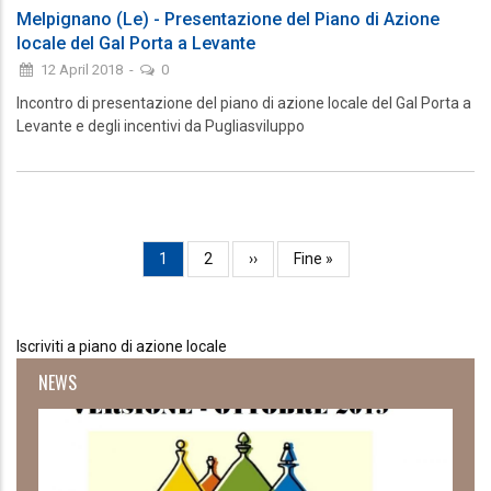
Melpignano (Le) - Presentazione del Piano di Azione
locale del Gal Porta a Levante
12 April 2018
-
0
Incontro di presentazione del piano di azione locale del Gal Porta a
Levante e degli incentivi da Pugliasviluppo
Paginazione
Pagina
1
Page
2
Pagina
››
Ultima
Fine »
attuale
successiva
pagina
Iscriviti a piano di azione locale
NEWS