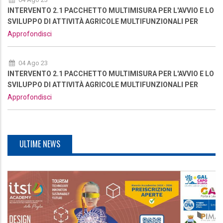
INTERVENTO 2.1 PACCHETTO MULTIMISURA PER L'AVVIO E LO
SVILUPPO DI ATTIVITÀ AGRICOLE MULTIFUNZIONALI PER
RAFFORZARE L’OFFERTA TURISTICA DELL'AREA - NUOVA
Approfondisci
RIAPERTURA
04 Ago 23
INTERVENTO 2.1 PACCHETTO MULTIMISURA PER L'AVVIO E LO
SVILUPPO DI ATTIVITÀ AGRICOLE MULTIFUNZIONALI PER
RAFFORZARE L’OFFERTA TURISTICA DELL'AREA - NUOVA
Approfondisci
RIAPERTURA
ULTIME NEWS