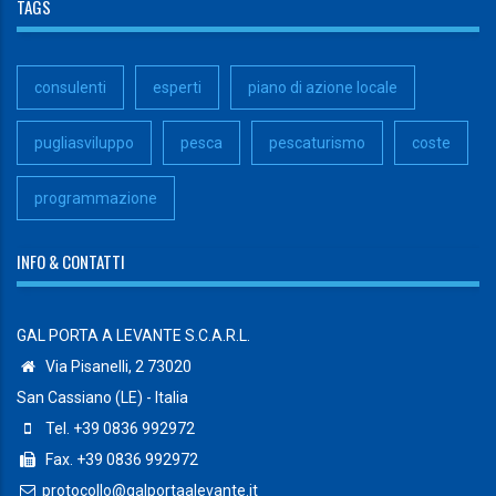
TAGS
consulenti
esperti
piano di azione locale
pugliasviluppo
pesca
pescaturismo
coste
programmazione
INFO & CONTATTI
GAL PORTA A LEVANTE S.C.A.R.L.
Via Pisanelli, 2 73020
San Cassiano (LE) - Italia
Tel. +39 0836 992972
Fax. +39 0836 992972
protocollo@galportaalevante.it