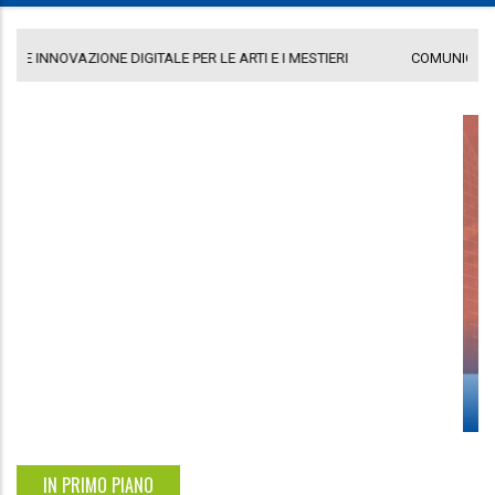
COMUNICATO GAL PORTA A LEVANTE
DE
DESIGN E INNOVAZIONE DIGITALE PER LE ARTI E I MESTIERI
Ago 28, 2024
/
0
IN PRIMO PIANO