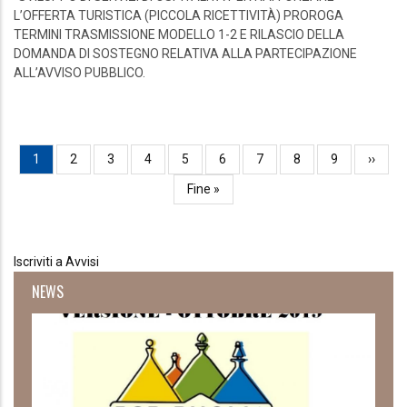
L’OFFERTA TURISTICA (PICCOLA RICETTIVITÀ) PROROGA
TERMINI TRASMISSIONE MODELLO 1-2 E RILASCIO DELLA
DOMANDA DI SOSTEGNO RELATIVA ALLA PARTECIPAZIONE
ALL’AVVISO PUBBLICO.
Paginazione
Pagina
1
Page
2
Page
3
Page
4
Page
5
Page
6
Page
7
Page
8
Page
9
Pagin
››
attuale
succes
Ultima
Fine »
pagina
Iscriviti a Avvisi
NEWS