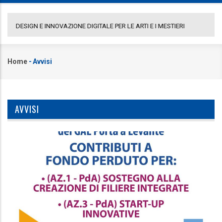
COMUNICATO GAL PORTA A LEVANTE
DE
Home
-
Avvisi
Briciole
di
pane
AVVISI