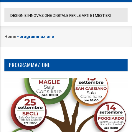
SIGN E INNOVAZIONE DIGITALE PER LE ARTI E I MESTIERI
COMUNICA
Home
-
programmazione
Briciole
di
pane
PROGRAMMAZIONE