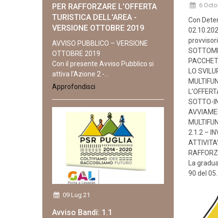
6 Octo
PER RAFFORZARE L’OFFERTA
TURISTICA DELL'AREA -
Con Deter
VERSIONE OTTOBRE 2019
02.10.202
provvisor
AVVISO PUBBLICO – VERSIONE
SOTTOMIS
OTTOBRE 2019
PACCHETT
Con il presente Avviso Pubblico si
LO SVILU
attiva l’Azione 2 -...
MULTIFU
Approfondisci
L’OFFERT
SOTTO-IN
AVVIAMEN
MULTIFU
2.1.2 – 
ATTIVITA
RAFFORZ
La gradua
90 del 05
09 Lug 21
Avviso Bandi: 1.1