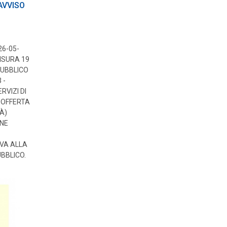
AVVISO
26-05-
MISURA 19
PUBBLICO
 -
RVIZI DI
’OFFERTA
À)
NE
VA ALLA
BBLICO.