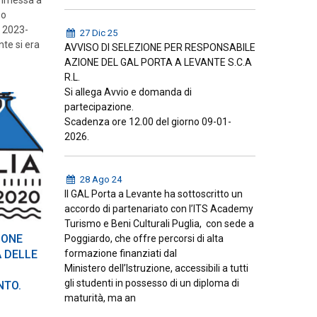
so
a 2023-
27 Dic 25
nte si era
AVVISO DI SELEZIONE PER RESPONSABILE
AZIONE DEL GAL PORTA A LEVANTE S.C.A
R.L.
Si allega Avvio e domanda di
partecipazione.
Scadenza ore 12.00 del giorno 09-01-
2026.
28 Ago 24
Il GAL Porta a Levante ha sottoscritto un
accordo di partenariato con l’ITS Academy
Turismo e Beni Culturali Puglia, con sede a
IONE
Poggiardo, che offre percorsi di alta
formazione finanziati dal
 DELLE
Ministero dell’Istruzione, accessibili a tutti
gli studenti in possesso di un diploma di
NTO.
maturità, ma an