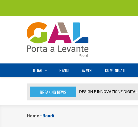
Salta
al
contenuto
principale
MAIN
IL GAL
BANDI
AVVISI
COMUNICATI
NAVIGATION
BREAKING NEWS
DESIGN E INNOVAZIONE DIGITALE 
Home
-
Bandi
Briciole
di
pane