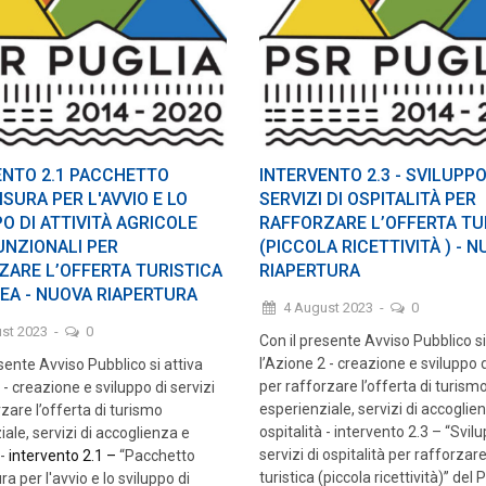
ENTO 2.1 PACCHETTO
INTERVENTO 2.3 - SVILUPPO
SURA PER L'AVVIO E LO
SERVIZI DI OSPITALITÀ PER
O DI ATTIVITÀ AGRICOLE
RAFFORZARE L’OFFERTA TU
UNZIONALI PER
(PICCOLA RICETTIVITÀ ) - 
ZARE L’OFFERTA TURISTICA
RIAPERTURA
EA - NUOVA RIAPERTURA
4 August 2023
-
0
ust 2023
-
0
Con il presente Avviso Pubblico si 
l’Azione 2 - creazione e sviluppo d
sente Avviso Pubblico si attiva
per rafforzare l’offerta di turism
 - creazione e sviluppo di servizi
esperienziale, servizi di accoglie
zare l’offerta di turismo
ospitalità - intervento 2.3 – “Svil
ale, servizi di accoglienza e
servizi di ospitalità per rafforzare
 -
intervento 2.1 –
“Pacchetto
turistica (piccola ricettività)” del 
a per l'avvio e lo sviluppo di