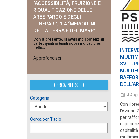
"ACCESSIBILITÀ, FRUIZIONE E
RIQUALIFICAZIONE DELLE
AREE PARCO E DEGLI
ITINERARI”; 1.4 “MERCATINI
DELLA TERRA E DEL MARE”
Con la presente, si avvisano i potenziali
partecipanti ai bandi sopra indicati che,
nella...
INTERV
MULTIMI
Approfondisci
SVILUPP
MULTIF
RAFFOR
CERCA NEL SITO
DELL'AR
4 Aug
Categoria
Con il pre
l’Azione 2
per raffor
Cerca per Titolo
esperienzi
ospitalità
multimisur