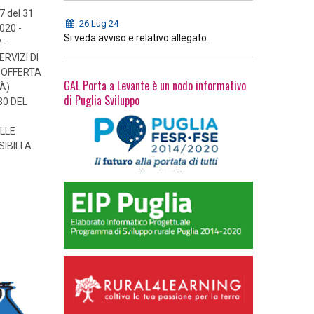
7 del 31
26 Lug 24
020 -
Si veda avviso e relativo allegato.
 -
ERVIZI DI
’OFFERTA
GAL Porta a Levante è un nodo informativo
À).
di Puglia Sviluppo
30 DEL
LLE
BILI A