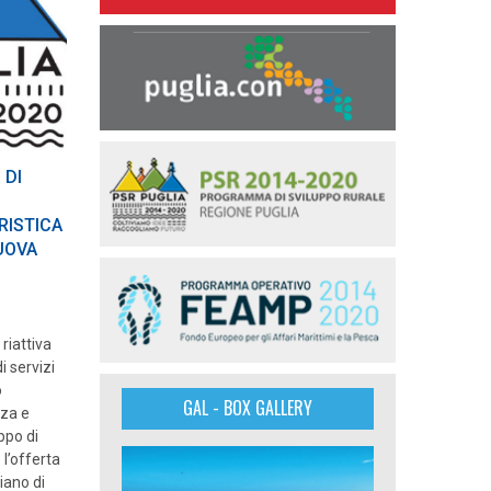
 DI
RISTICA
NUOVA
riattiva
i servizi
o
GAL - BOX GALLERY
nza e
uppo di
 l’offerta
Piano di