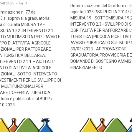
ber 2023
-
0
Determinazione del Direttore n. 6
agosto 2023 PSR PUGLIA 2014/2
minazione n. 77 del
MISURA 19 - SOTTOMISURA 19.2
3 si approva la graduatoria
INTERVENTO 2.3 - SVILUPPO DI S
ia di cui alla MISURA 19 –
OSPITALITÀ PER RAFFORZARE L
URA 19.2 -INTERVENTO 2.1-
TURISTICA (PICCOLA RICETTIVIT
O MULTIMISURA PER L’AVVIO E
AVVISO PUBBLICATO SUL BURP 
PPO DI ATTIVITA’ AGRICOLE
30/03/2023 - APPROVAZIONE
NZIONALI PER RAFFORZARE
GRADUATORIA PROVVISORIA DE
A TURISTICA DELL’AREA.
DOMANDE DI SOSTEGNO AMMISSI
TERVENTO 2.1.1 – AIUTI ALL’
FINANZIAMENTO.
TO DI ATTIVITA’ AGRICOLE
NZIONALI. SOTTO-INTERVENTO
INVESTIMENTI PER LO SVILUPPO DI
’ MULTIFUNZIONALI PER
ARE L’OFFERTA TURISTICA.
toria è pubblicata sul BURP n.
.10.2023.