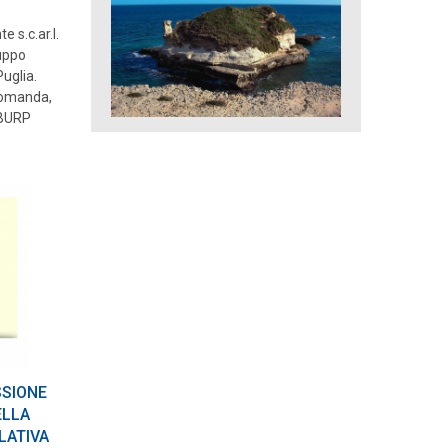
 s.c.ar.l.
luppo
uglia.
domanda,
 BURP
SSIONE
ELLA
LATIVA