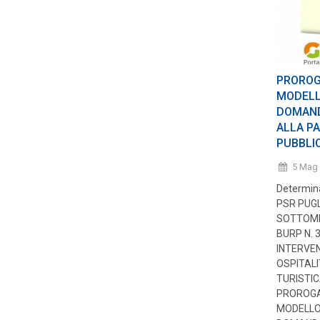
PROROG
MODELLO
DOMAND
ALLA PA
PUBBLI
5 Mag
Determina
PSR PUGL
SOTTOMIS
BURP N. 
INTERVEN
OSPITAL
TURISTIC
PROROGA
MODELLO 