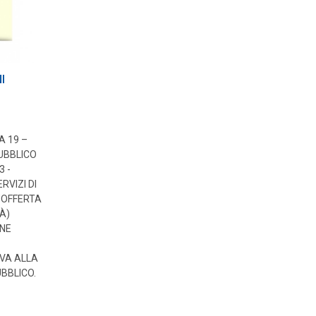
I
A 19 –
UBBLICO
3 -
RVIZI DI
’OFFERTA
À)
NE
VA ALLA
BBLICO.