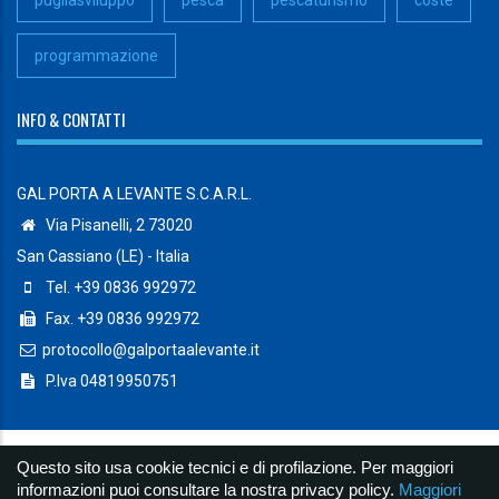
programmazione
INFO & CONTATTI
GAL PORTA A LEVANTE S.C.A.R.L.
Via Pisanelli, 2 73020
San Cassiano (LE) - Italia
Tel. +39 0836 992972
Fax. +39 0836 992972
protocollo@galportaalevante.it
P.Iva 04819950751
Questo sito usa cookie tecnici e di profilazione. Per maggiori
© Copyright 2019 Galportaalevante S.c.a.r.l. - Powered by
Lab07
informazioni puoi consultare la nostra privacy policy.
Maggiori