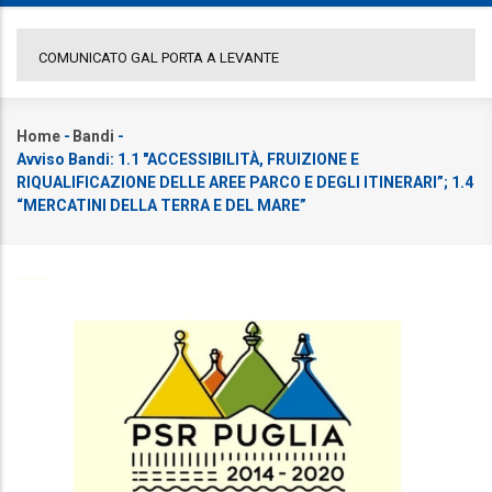
DESIGN E INNOVAZIONE DIGITALE PER LE ARTI E I MEST
Home
-
Bandi
-
Briciole
Avviso Bandi: 1.1 "ACCESSIBILITÀ, FRUIZIONE E
di
RIQUALIFICAZIONE DELLE AREE PARCO E DEGLI ITINERARI”; 1.4
pane
“MERCATINI DELLA TERRA E DEL MARE”