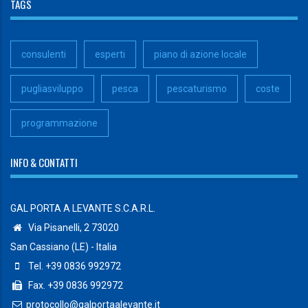
TAGS
consulenti
esperti
piano di azione locale
pugliasviluppo
pesca
pescaturismo
coste
programmazione
INFO & CONTATTI
GAL PORTA A LEVANTE S.C.A.R.L.
Via Pisanelli, 2 73020
San Cassiano (LE) - Italia
Tel. +39 0836 992972
Fax. +39 0836 992972
protocollo@galportaalevante.it