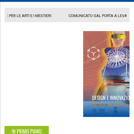
COMUNICATO GAL PORTA A LEVANTE
DE
DESIGN E INNOVAZIONE DIGITALE PER LE ARTI E I MESTIERI
Ago 28, 2024
/
0
IN PRIMO PIANO