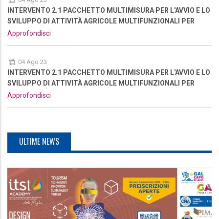
INTERVENTO 2.1 PACCHETTO MULTIMISURA PER L'AVVIO E LO
SVILUPPO DI ATTIVITÀ AGRICOLE MULTIFUNZIONALI PER
RAFFORZARE L’OFFERTA TURISTICA DELL'AREA - NUOVA
Approfondisci
RIAPERTURA
04 Ago 23
INTERVENTO 2.1 PACCHETTO MULTIMISURA PER L'AVVIO E LO
SVILUPPO DI ATTIVITÀ AGRICOLE MULTIFUNZIONALI PER
RAFFORZARE L’OFFERTA TURISTICA DELL'AREA - NUOVA
Approfondisci
RIAPERTURA
ULTIME NEWS