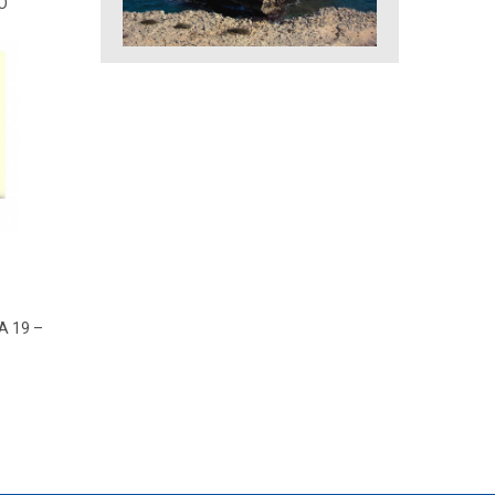
O
A 19 –