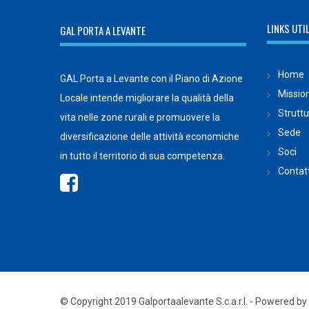
LINKS UTIL
GAL PORTA A LEVANTE
Home
GAL Porta a Levante con il Piano di Azione
Missio
Locale intende migliorare la qualità della
Strutt
vita nelle zone rurali e promuovere la
Sede
diversificazione delle attività economiche
Soci
in tutto il territorio di sua competenza.
Contatt
© Copyright 2019 Galportaalevante S.c.a.r.l. - Powered by