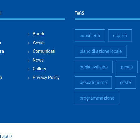
I
TAGS
Bandi
consulenti
esperti
n
Avvisi
ura
Comunicati
piano di azione locale
News
pugliasviluppo
pesca
Gallery
i
Privacy Policy
pescaturismo
coste
programmazione
Lab07