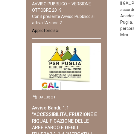
Il GAL 
AVVISO PUBBLICO – VERSIONE
accordo
OTTOBRE 2019
Academ
Con il presente Avviso Pubblico si
Puglia,
attiva l’Azione 2 -...
percors
Approfondisci
Mini
09 Lug 21
Avviso Bandi: 1.1
"ACCESSIBILITÀ, FRUIZIONE E
RIQUALIFICAZIONE DELLE
AREE PARCO E DEGLI