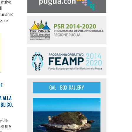
 attiva
di
 turismo
nza e
NE
GAL - BOX GALLERY
A ALLA
BBLICO.
6-04-
MISURA