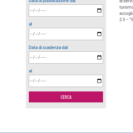
Data di pubblicazione dal:
di servi
turismo
accogli
2.3 – “
al
Data di scadenza dal:
al