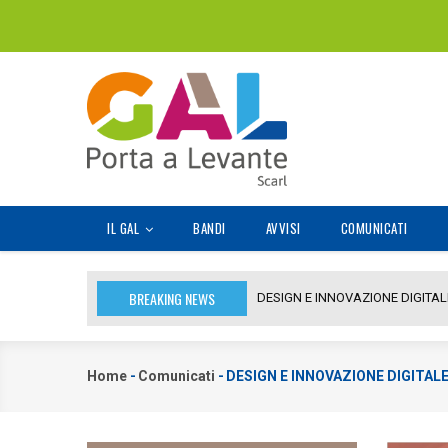
Salta
al
contenuto
principale
MAIN
IL GAL
BANDI
AVVISI
COMUNICATI
NAVIGATION
BREAKING NEWS
DESIGN E INNOVAZIONE DIGITALE 
Home
-
Comunicati
-
DESIGN E INNOVAZIONE DIGITALE 
Briciole
di
pane