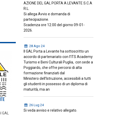
AZIONE DEL GAL PORTA A LEVANTE S.C.A
R.L.
Si allega Avvio e domanda di
partecipazione.
Scadenza ore 12.00 del giorno 09-01-
2026.
28 Ago 24
Il GAL Porta a Levante ha sottoscritto un
accordo di partenariato con l’ITS Academy
Turismo e Beni Culturali Puglia, con sede a
Poggiardo, che offre percorsi di alta
formazione finanziati dal
Ministero dell’Istruzione, accessibili a tutti
gli studenti in possesso di un diploma di
maturità, ma an
NTE
26 Lug 24
Si veda avviso e relativo allegato.
el GAL