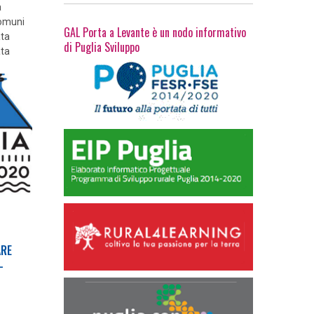
a
omuni
GAL Porta a Levante è un nodo informativo
ata
di Puglia Sviluppo
ata
ARE
-