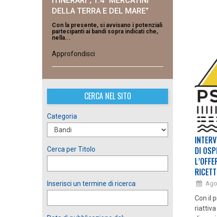
ITINERARI”; 1.4 “MERCATINI
DELLA TERRA E DEL MARE”
Con la presente, si avvisano i potenziali
partecipanti ai bandi sopra indicati che,
nella...
Approfondisci
CERCA NEL SITO
Categoria
INTERV
DI OSP
Cerca per Titolo
L’OFFE
RICETT
Ago
Inserisci un termine di ricerca
Con il 
riattiv