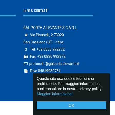
INFO & CONTATTI
GAL PORTA A LEVANTE S.C.A.R.L.
Via Pisanelli, 2 73020
San Cassiano (LE) - Italia
Tel. +39 0836 992972
Fax. +39 0836 992972
protocollo@galportaalevante.it
P.Iva 04819950751
Questo sito usa cookie tecnici e di
profilazione. Per maggiori informazioni
puoi consultare la nostra privacy policy.
Maggiori informazioni
OK