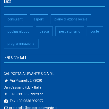
TAGS
consulenti
esperti
piano di azione locale
pugliasviluppo
pesca
pescaturismo
coste
programmazione
INFO & CONTATTI
GAL PORTA A LEVANTE S.C.A.R.L.
Via Pisanelli, 2 73020
San Cassiano (LE) - Italia
Tel. +39 0836 992972
Fax. +39 0836 992972
protocollo@galportaalevante.it