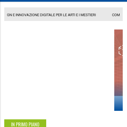
COMUNICATO GAL PORTA A LEVANTE
DE
DESIGN E INNOVAZIONE DIGITALE PER LE ARTI E I MESTIERI
Ago 28, 2024
/
0
IN PRIMO PIANO