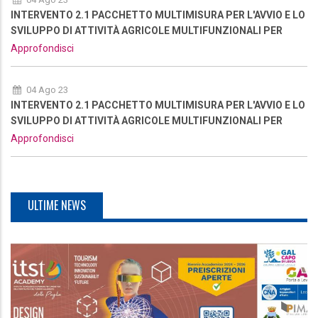
INTERVENTO 2.1 PACCHETTO MULTIMISURA PER L'AVVIO E LO
SVILUPPO DI ATTIVITÀ AGRICOLE MULTIFUNZIONALI PER
RAFFORZARE L’OFFERTA TURISTICA DELL'AREA - NUOVA
Approfondisci
RIAPERTURA
04 Ago 23
INTERVENTO 2.1 PACCHETTO MULTIMISURA PER L'AVVIO E LO
SVILUPPO DI ATTIVITÀ AGRICOLE MULTIFUNZIONALI PER
RAFFORZARE L’OFFERTA TURISTICA DELL'AREA - NUOVA
Approfondisci
RIAPERTURA
ULTIME NEWS