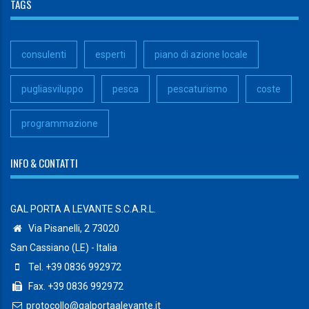
TAGS
consulenti
esperti
piano di azione locale
pugliasviluppo
pesca
pescaturismo
coste
programmazione
INFO & CONTATTI
GAL PORTA A LEVANTE S.C.A.R.L.
Via Pisanelli, 2 73020
San Cassiano (LE) - Italia
Tel. +39 0836 992972
Fax. +39 0836 992972
protocollo@galportaalevante.it