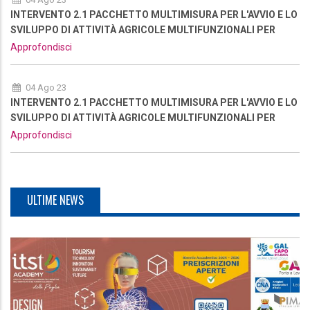
INTERVENTO 2.1 PACCHETTO MULTIMISURA PER L'AVVIO E LO
SVILUPPO DI ATTIVITÀ AGRICOLE MULTIFUNZIONALI PER
RAFFORZARE L’OFFERTA TURISTICA DELL'AREA - NUOVA
Approfondisci
RIAPERTURA
04 Ago 23
INTERVENTO 2.1 PACCHETTO MULTIMISURA PER L'AVVIO E LO
SVILUPPO DI ATTIVITÀ AGRICOLE MULTIFUNZIONALI PER
RAFFORZARE L’OFFERTA TURISTICA DELL'AREA - NUOVA
Approfondisci
RIAPERTURA
ULTIME NEWS