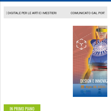
COMUNICATO GAL PORTA A LEVANTE
DE
DESIGN E INNOVAZIONE DIGITALE PER LE ARTI E I MESTIERI
Ago 28, 2024
/
0
IN PRIMO PIANO