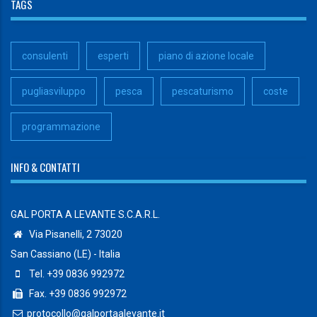
TAGS
consulenti
esperti
piano di azione locale
pugliasviluppo
pesca
pescaturismo
coste
programmazione
INFO & CONTATTI
GAL PORTA A LEVANTE S.C.A.R.L.
Via Pisanelli, 2 73020
San Cassiano (LE) - Italia
Tel. +39 0836 992972
Fax. +39 0836 992972
protocollo@galportaalevante.it