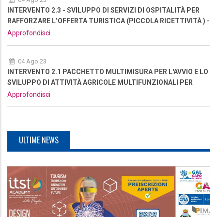
INTERVENTO 2.3 - SVILUPPO DI SERVIZI DI OSPITALITÀ PER
RAFFORZARE L’OFFERTA TURISTICA (PICCOLA RICETTIVITÀ ) -
NUOVA RIAPERTURA
Approfondisci
04 Ago 23
INTERVENTO 2.1 PACCHETTO MULTIMISURA PER L'AVVIO E LO
SVILUPPO DI ATTIVITÀ AGRICOLE MULTIFUNZIONALI PER
RAFFORZARE L’OFFERTA TURISTICA DELL'AREA - NUOVA
Approfondisci
RIAPERTURA
ULTIME NEWS